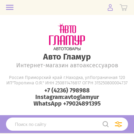
Авто Гламур
Интернет-магазин автоаксессуаров
Россия Приморский край г.Находка, улПограничная 120
ИП"Торопина О.Я." ИНН 250811476817 ОГРН 315250800004737
+7 (4236) 798988
Instagram:avtoglamyur
WhatsApp +79024891395