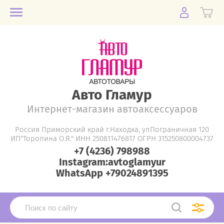
Авто Гламур
Интернет-магазин автоаксессуаров
Россия Приморский край г.Находка, улПограничная 120
ИП"Торопина О.Я." ИНН 250811476817 ОГРН 315250800004737
+7 (4236) 798988
Instagram:avtoglamyur
WhatsApp +79024891395