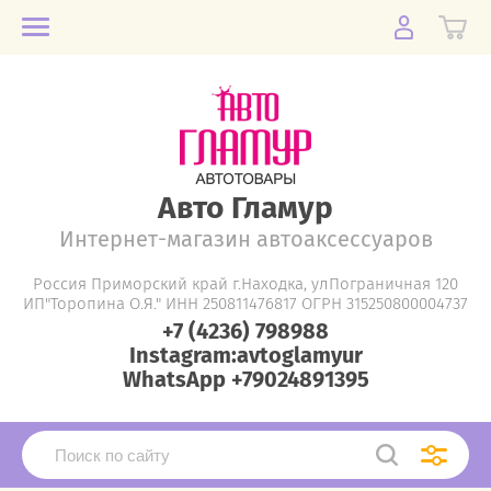
Авто Гламур
Интернет-магазин автоаксессуаров
Россия Приморский край г.Находка, улПограничная 120
ИП"Торопина О.Я." ИНН 250811476817 ОГРН 315250800004737
+7 (4236) 798988
Instagram:avtoglamyur
WhatsApp +79024891395