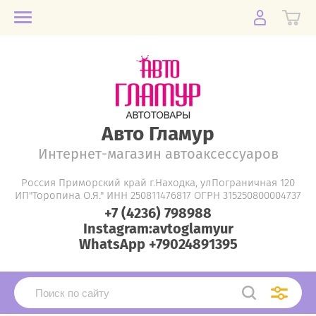
Авто Гламур
Интернет-магазин автоаксессуаров
Россия Приморский край г.Находка, улПограничная 120
ИП"Торопина О.Я." ИНН 250811476817 ОГРН 315250800004737
+7 (4236) 798988
Instagram:avtoglamyur
WhatsApp +79024891395