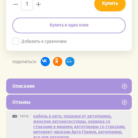
−
+
Купить
Купить в один клик
Добавить к сравнению
поделиться:
Описание
Отзывы
теги:
кабель в авто
,
подарки от автогламур
,
женские автоаксессуары
,
зарядка со
стразами в машину
,
автотовары со стразами
,
интернет-магазин Авто Гламур
,
автогламур
,
все для автоледи